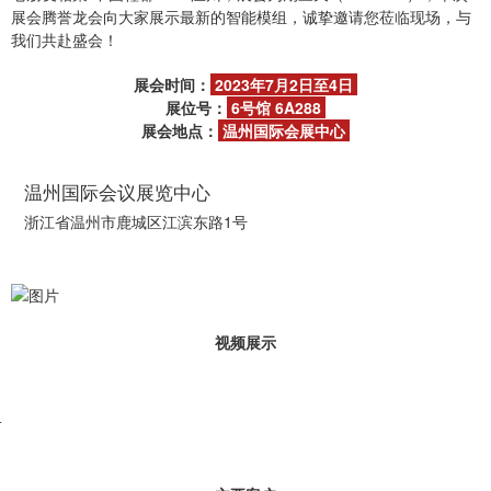
展会腾誉龙会向大家展示最新的智能模组，诚挚邀请您莅临现场，与
我们共赴盛会！
展会时间：
2023年7月2日至4日
展位号：
6号馆 6A288
展会地点：
温州国际会展中心
温州国际会议展览中心
浙江省温州市鹿城区江滨东路1号
视频展示
腾宇龙机械
4