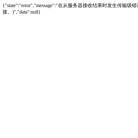
{"state":"error","message":"在从服务器接收结果时发生传输级错误。
接。)","data":null}