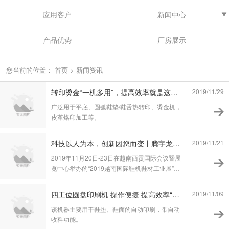
应用客户
新闻中心
产品优势
厂房展示
您当前的位置：
首页
>
新闻资讯
转印烫金“一机多用”，提高效率就是这么简单
2019/11/29
广泛用于平底、圆弧鞋垫/鞋舌热转印、烫金机，
皮革烙印加工等。
科技以人为本，创新因您而变丨腾宇龙越南展会四大系列产品展示
2019/11/21
2019年11月20日-23日在越南西贡国际会议暨展
览中心举办的“2019越南国际鞋机鞋材工业展”（
Footwear Machinery &Material ）隆重开幕。
四工位圆盘印刷机 操作便捷 提高效率“好能手”
2019/11/09
该机器主要用于鞋垫、鞋面的自动印刷，带自动
收料功能。