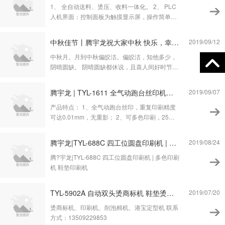
养不到位，关键时刻无法使用、丢失造成
1、 全自动送料、烫压、收料一体化。 2、 PLC
人机界面：控制面板为触摸显示屏，操作简单、
快捷、控制稳定。 3、 分度 厘理：采用重型高精
度分割器分位，分为精确，使用周期长。 4、气
中秋佳节丨腾宇龙祝大家中秋 快乐，幸福美满
2019/09/12
动原理：采用进口无杆汽缸作原动力执行工作，
中秋月。月到中秋偏皎洁。偏皎洁，知他多少，
噪音小，运行稳定，性能可靠。 5、高效节
阴晴圆缺。 阴晴圆缺都休说，且喜人间好时节。
好时节，愿得年年，常见中秋月。 腾宇龙机械祝
愿各位业界伙伴中秋佳节花好月圆，阖家幸福、
腾​宇龙 | TYL-1611 全气动跑台丝印机、烫商标机、印刷机
2019/09/07
情满中秋！
产品特点： 1、全气动跑台丝印，重复印刷精度
可达0.01mm，无重影； 2、可多色印刷，25秒
快速换钢板，精度高； 3、现有印刷台面直接安
装，无需重新加装印刷台； 4、无需专业印刷师
腾​宇龙|TYL-688C 四工位圆盘印刷机 | 多色印刷机 鞋垫印刷机
2019/08/24
傅，普通员工即可操作，大大降低工人工资成
本； 5、全气动印刷，无需电力系統大大降低功
腾?宇龙|TYL-688C 四工位圆盘印刷机 | 多色印刷
耗
机 鞋垫印刷机
TYL-5902A 自动双头烫商标机 鞋垫烫标机 烫商标机
2019/07/20
烫商标机、印刷机、削泡棉机、港宝定型机 联系
方式：13509229853