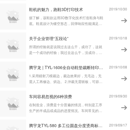
鞋机的魅力，跑鞋3D打印技术
2019/10/30
据了解，该鞋款运用3D数字化技术打造鞋身与鞋
底。鞋底设计为镂空形态，回弹响应性能满足不
同运动需求；全网状的鞋面设计，贴合双脚，透
气性能极佳，赋予跑者全方位的运动体验。而鞋
关于企业管理“五段论”
2019/10/18
面采用的环保TPU纱线，更可被完全回收利用。
所谓的经验就是说我过去这么干，成功了，这就
是一个成功的经验；我过去这么干，没成功，这
就是一个失败的经验。经验是过去式的，固然很
重要，但有一句话非常值得我们警醒：今天的灾
腾​宇龙 | TYL-1606全自动鞋垫裁断转印一体机 转印机
2019/10/08
难往往源于当年的英明决策。在变化速度加快的
社会环境中，我们要提出一个新的观念：今后学
1.采用鐳射刀模裁边，裁边效果好，无毛边，无
习
需人工再修边、烘边。 2.沖裁无需斩板，可節省
大量斩板费用。 3.裁断+商标热转印、沖裁、热
成型，一机多用。 4.裁断的同時可進行商标热转
车间容易忽视的6种浪费
2019/09/30
印，節省人力物力，減少中间过程，大大提高效
在制造业，浪费是十分普遍的情况，特别是工序
率。 5.裁断压力达20T，增压缸式
生产的半成品或成品的进度情况。车间常见的8
大浪费包括： 1. 大型机器使用、维护、保养意识
低，生产过程不规范导致故障多甚至损坏，停机
腾宇龙TYL-580 多工位圆盘分度烫商标机 烫商标机 鞋垫烫标机
2019/09/17
维修频繁造成浪费； 2. 安全配备使用、维护、保